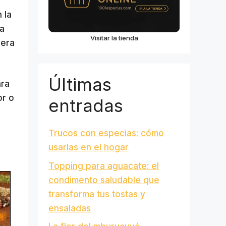
 la
ia
Visitar la tienda
nera
Últimas
ara
or o
entradas
Trucos con especias: cómo
usarlas en el hogar
Topping para aguacate: el
condimento saludable que
transforma tus tostas y
ensaladas