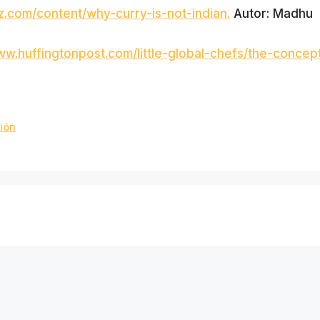
tz.com/content/why-curry-is-not-indian.
Autor: Madhu
ww.huffingtonpost.com/little-global-chefs/the-concep
ión