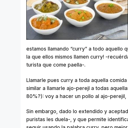
estamos llamando “curry” a todo aquello q
la que ellos mismos llamen curry! -recuérd
turista que come paella-.
Llamarle pues curry a toda aquella comida 
similar a llamarle ajo-perejl a todas aquel
80%?): voy a hacer un pollo al ajo-perejil, 
Sin embargo, dado lo extendido y aceptado
puristas les duela-, y que permite identi
seguir usando la palabra curry, pero mejor