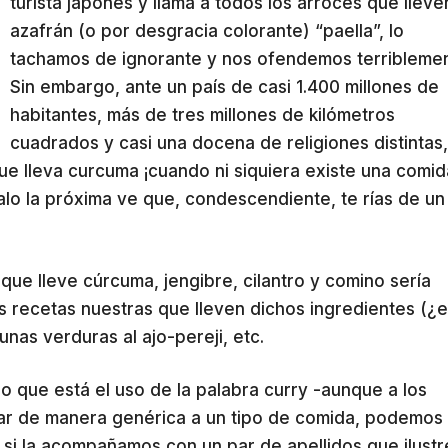
turista japonés y llama a todos los arroces que lleve
azafrán (o por desgracia colorante) “paella”, lo
tachamos de ignorante y nos ofendemos terriblemen
Sin embargo, ante un país de casi 1.400 millones de
habitantes, más de tres millones de kilómetros
cuadrados y casi una docena de religiones distintas,
ue lleva curcuma ¡cuando ni siquiera existe una comid
alo la próxima ve que, condescendiente, te rías de un
que lleve cúrcuma, jengibre, cilantro y comino sería
las recetas nuestras que lleven dichos ingredientes (¿e
unas verduras al ajo-pereji, etc.
 que está el uso de la palabra curry -aunque a los
ficar de manera genérica a un tipo de comida, podemos
 si la acompañamos con un par de apellidos que ilust