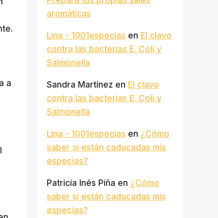
Prepara tus propias sales
n
aromáticas
te.
Lina - 1001especias
en
El clavo
contra las bacterias E. Coli y
Salmonella
a a
Sandra Martínez
en
El clavo
contra las bacterias E. Coli y
Salmonella
Lina - 1001especias
en
¿Cómo
saber si están caducadas mis
l
especias?
Patricia Inés Piña
en
¿Cómo
saber si están caducadas mis
especias?
ren