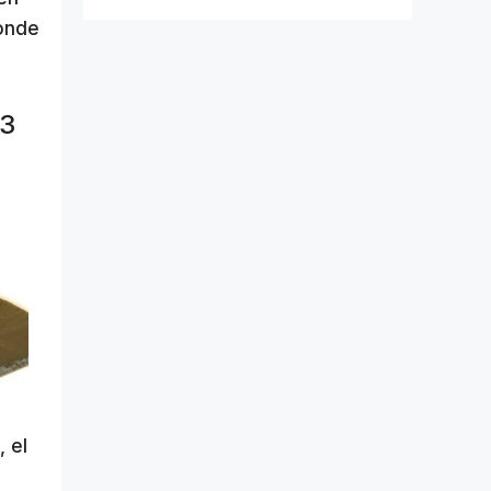
donde
-3
 el