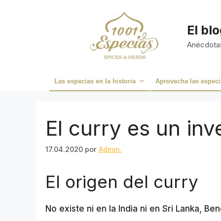
Saltar
al
El bl
contenido
Anécdotas
Las especias en la historia
Aprovecha las especi
El curry es un inv
17.04.2020
por
Admin.
El origen del curry
No existe ni en la India ni en Sri Lanka, Be