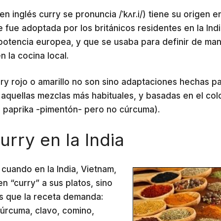
n inglés curry se pronuncia /ˈkʌr.i/) tiene su origen en
ue fue adoptada por los británicos residentes en la Ind
 potencia europea, y que se usaba para definir de ma
 la cocina local.
y rojo o amarillo no son sino adaptaciones hechas p
 aquellas mezclas más habituales, y basadas en el col
rá paprika -pimentón- pero no cúrcuma).
rry en la India
 cuando en la India, Vietnam,
n “curry” a sus platos, sino
s que la receta demanda:
cúrcuma, clavo, comino,