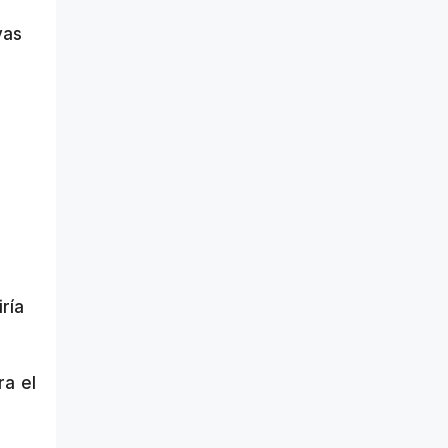
yas
ría
ra el