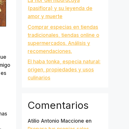
La flor del mburucuyá
(pasiflora) y su leyenda de
amor y muerte
Comprar especias en tiendas
tradicionales, tiendas online o
supermercados. Análisis y
recomendaciones.
que
El haba tonka, especia natural:
amigo
origen, propiedades y usos
 es
culinarios
Comentarios
nas
Atilio Antonio Maccione
en