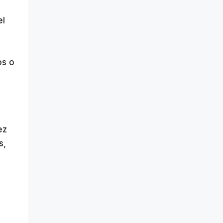
el
os o
ez
s,
n