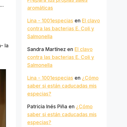
Prepara tus propias sales
r…
aromáticas
Lina - 1001especias
en
El clavo
contra las bacterias E. Coli y
Salmonella
- la
Sandra Martínez
en
El clavo
contra las bacterias E. Coli y
Salmonella
Lina - 1001especias
en
¿Cómo
saber si están caducadas mis
especias?
Patricia Inés Piña
en
¿Cómo
saber si están caducadas mis
especias?