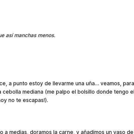
 que así manchas menos.
hace, a punto estoy de llevarme una uña… veamos, par
a cebolla mediana (me palpo el bolsillo donde tengo e
hoy no te escapas!).
to a medias, doramos la carne, y añadimos un vaso de