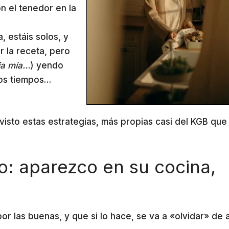
n el tenedor en la
)
, estáis solos, y
r la receta, pero
ia mía…
) yendo
los tiempos…
visto estas estrategias, más propias casi del KGB que
o: aparezco en su cocina,
por las buenas, y que si lo hace, se va a «olvidar» de 