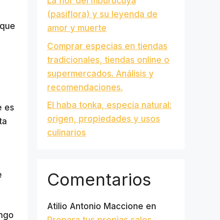
La flor del mburucuyá
(pasiflora) y su leyenda de
 que
amor y muerte
Comprar especias en tiendas
tradicionales, tiendas online o
supermercados. Análisis y
recomendaciones.
El haba tonka, especia natural:
e es
origen, propiedades y usos
ta
culinarios
Comentarios
e
Atilio Antonio Maccione
en
ingo