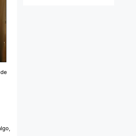
 de
algo,