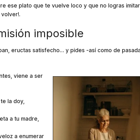
re ese plato que te vuelve loco y que no logras imita
volver!.
misión imposible
 pan, eructas satisfecho… y pides -así como de pasada
ntes, viene a ser
te la doy,
ceta a tu madre,
veloz a enumerar