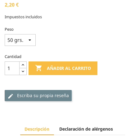
2,20 €
Impuestos incluidos
Peso
Cantidad

AÑADIR AL CARRITO
Escriba su propia reseña
edit
Descripción
Declaración de alérgenos