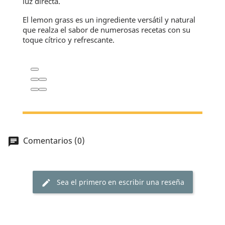
luz directa.
El lemon grass es un ingrediente versátil y natural
que realza el sabor de numerosas recetas con su
toque cítrico y refrescante.
Comentarios (0)
chat
Sea el primero en escribir una reseña
edit