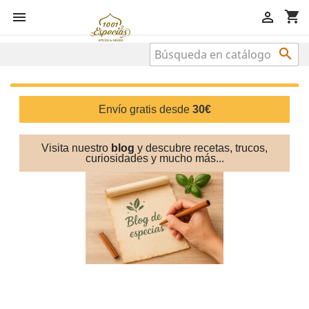
shopping_cart



Envío gratis desde
30€
Visita nuestro
blog
y descubre recetas, trucos,
curiosidades
y mucho más...