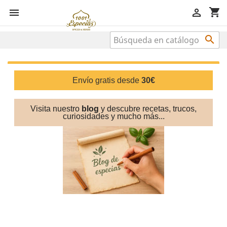
shopping_cart



Envío gratis desde
30€
Visita nuestro
blog
y descubre recetas, trucos,
curiosidades
y mucho más...