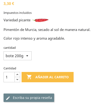
3,30 €
Impuestos incluidos
Variedad picante
Pimentón de Murcia, secado al sol de manera natural.
Color rojo intenso y aroma agradable.
cantidad
Cantidad

AÑADIR AL CARRITO
Escriba su propia reseña
edit