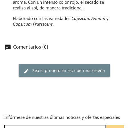
aroma. Con un intenso color rojo, el secado se
realiza al sol, de manera tradicional.
Elaborado con las variedades
Capsicum Annum
y
Capsicum Frutescens
.
Comentarios (0)
chat
Sea el primero en escribir una reseña
edit
Infórmese de nuestras últimas noticias y ofertas especiales