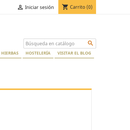
shopping_cart

Carrito
(0)
Iniciar sesión

HIERBAS
HOSTELERÍA
VISITAR EL BLOG