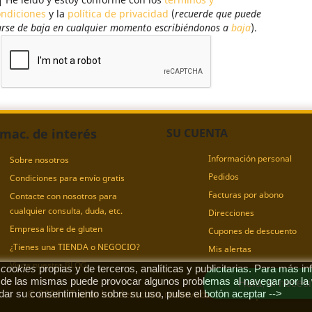
ondiciones
y la
política de privacidad
(
recuerde que puede
rse de baja en cualquier momento escribiéndonos a
baja
).
rmac. de interés
SU CUENTA
Información personal
Sobre nosotros
Pedidos
Condiciones para envío gratis
Facturas por abono
Contacte con nosotros para
cualquier consulta, duda, etc.
Direcciones
Empresa libre de gluten
Cupones de descuento
¿Tienes una TIENDA o NEGOCIO?
Mis alertas
Visita nuestro BLOG
a
cookies
propias y de terceros, analíticas y publicitarias. Para más i
 de las mismas puede provocar algunos problemas al navegar por la
Hola, si neces
© 2026 - Todos los derechos reservados. 1001especias
dar su consentimiento sobre su uso, pulse el botón aceptar -->