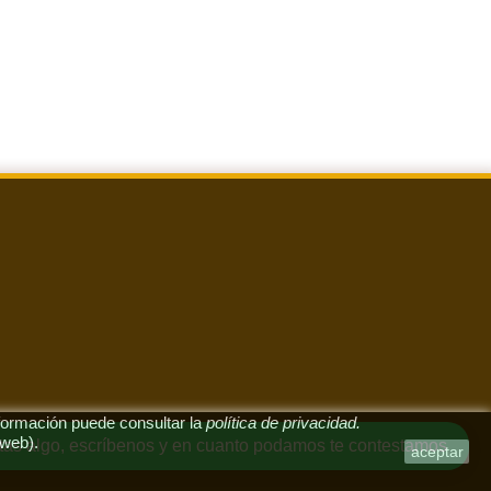
nformación puede consultar la
política de privacidad
.
 web).
itas algo, escríbenos y en cuanto podamos te contestamos
aceptar