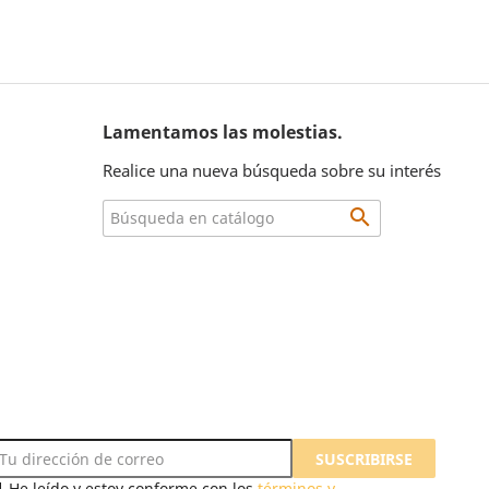
Lamentamos las molestias.
Realice una nueva búsqueda sobre su interés

He leído y estoy conforme con los
términos y