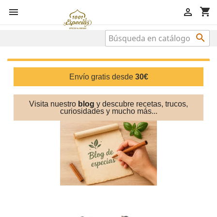
shopping_cart



Envío gratis desde
30€
Visita nuestro
blog
y descubre recetas, trucos,
curiosidades
y mucho más...