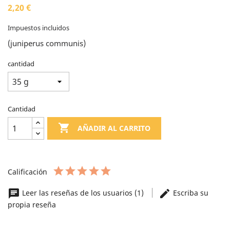
2,20 €
Impuestos incluidos
(juniperus communis)
cantidad
Cantidad

AÑADIR AL CARRITO
Calificación
chat
edit
Leer las reseñas de los usuarios (1)
Escriba su
propia reseña