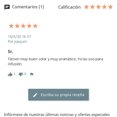
Comentarios (1)
chat
Calificación
16/4/20 16:37
Por Joaquin
Sr.
Tienen muy buen color y muy aromático. Yo las uso para 
infusión. 
1
0
thumb_up
thumb_down
flag
Escriba su propia reseña
edit
Infórmese de nuestras últimas noticias y ofertas especiales