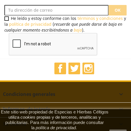
He leído y estoy conforme con los
términos y condiciones
y
la
política de privacidad
(
recuerde que puede darse de baja en
cualquier momento escribiéndonos a
baja
).
Facebook
Twitter
Instagram
Condiciones generales

Informac. de interés

Este sitio web propiedad de Especias e Hierbas Céltigos
utiliza
cookies
propias y de terceros, analíticas y
publicitarias. Para más información puede consultar
Su cuenta

la
política de privacidad
.